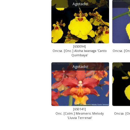
Agotado!
[650094]
Oncsa. [Onc.] Aloha Iwanaga 'Canto
Oncsa. [On
Quimbaya'
Agotado!
[650141]
Onc. [Colm.] Mesmeric Melody
Oncsa. [O
'Lluvia Terrenal'