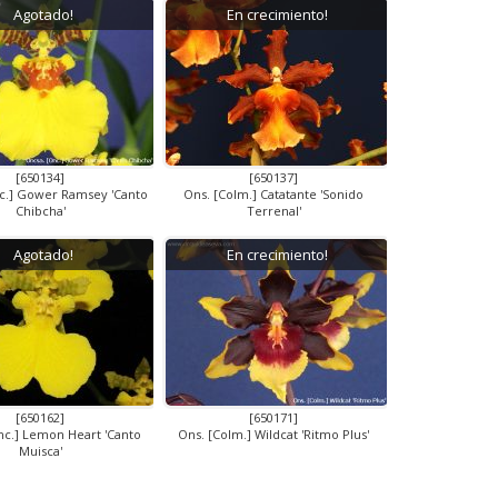
Agotado!
En crecimiento!
[650134]
[650137]
c.] Gower Ramsey 'Canto
Ons. [Colm.] Catatante 'Sonido
Chibcha'
Terrenal'
Agotado!
En crecimiento!
[650162]
[650171]
nc.] Lemon Heart 'Canto
Ons. [Colm.] Wildcat 'Ritmo Plus'
Muisca'