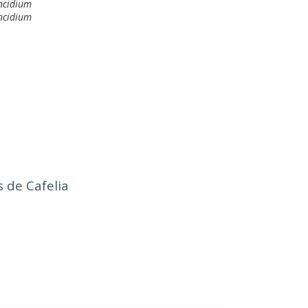
ncidium
ncidium
tas de Cafelia