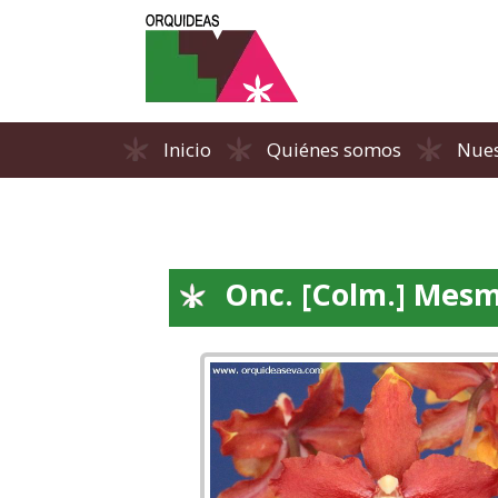
Inicio
Quiénes somos
Nues
Onc. [Colm.] Mesme