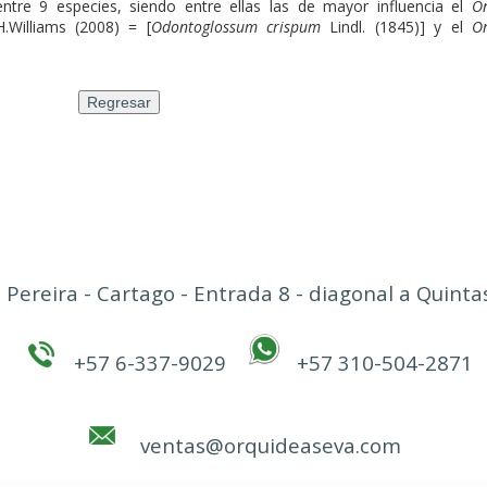
entre 9 especies, siendo entre ellas las de mayor influencia el
O
Williams (2008)
= [
Odontoglossum crispum
Lindl. (1845)] y el
O
 Pereira - Cartago - Entrada 8 - diagonal a Quin
+57 6-337-9029
+57 310-504-2871
ventas@orquideaseva.com