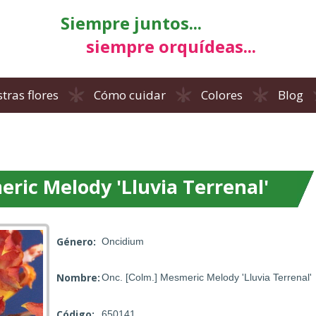
Siempre juntos...
siempre orquídeas...
tras flores
Cómo cuidar
Colores
Blog
ric Melody 'Lluvia Terrenal'
Género:
Oncidium
Nombre:
Onc. [Colm.] Mesmeric Melody 'Lluvia Terrenal'
Código:
650141