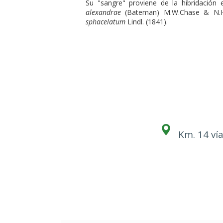
Su "sangre" proviene de la hibridación 
alexandrae
(Bateman) M.W.Chase & N.H.
sphacelatum
Lindl. (1841)
.
Km. 14 vía