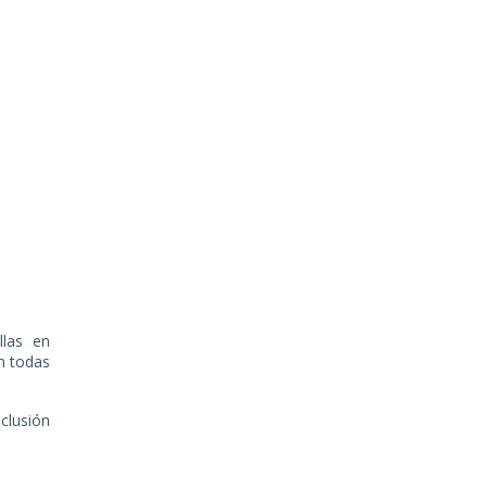
llas en
an todas
nclusión