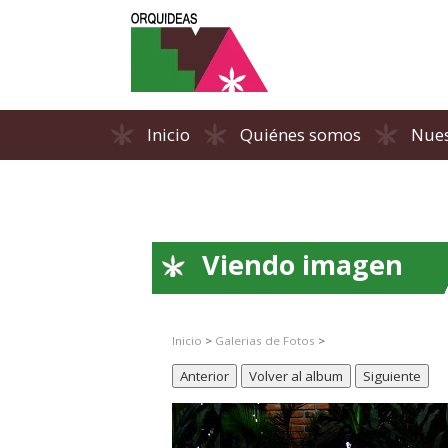
Inicio
Quiénes somos
Nues
Viendo imagen
Inicio
>
Galerias de Fotos
>
Anterior
Volver al album
Siguiente