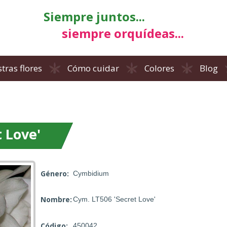
Siempre juntos...
siempre orquídeas...
tras flores
Cómo cuidar
Colores
Blog
 Love'
Género:
Cymbidium
Nombre:
Cym. LT506 'Secret Love'
Código:
450042