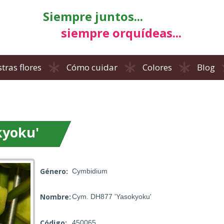
Siempre juntos...
siempre orquídeas...
tras flores
Cómo cuidar
Colores
Blog
kyoku'
Género:
Cymbidium
Nombre:
Cym. DH877 'Yasokyoku'
Código:
450065