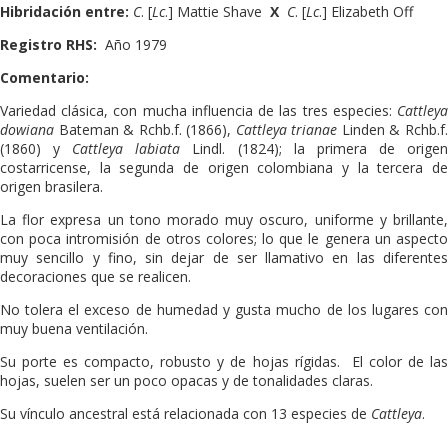
Hibridación entre:
C
. [
Lc
.] Mattie Shave
X
C
. [
Lc
.] Elizabeth Off
Registro RHS:
Año 1979
Comentario:
Variedad clásica, con mucha influencia de las tres especies:
Cattleya
dowiana
Bateman & Rchb.f. (1866)
,
Cattleya trianae
Linden & Rchb.f
(1860)
y
Cattleya labiata
Lindl. (1824)
; la primera de orige
costarricense, la segunda de origen colombiana y la tercera de
origen brasilera.
La flor expresa un tono morado muy oscuro, uniforme y brillante,
con poca intromisión de otros colores; lo que le genera un aspecto
muy sencillo y fino, sin dejar de ser llamativo en las diferentes
decoraciones que se realicen.
No tolera el exceso de humedad y gusta mucho de los lugares con
muy buena ventilación.
Su porte es compacto, robusto y de hojas rígidas. El color de las
hojas, suelen ser un poco opacas y de tonalidades claras.
Su vínculo ancestral está relacionada con 13 especies de
Cattleya
.