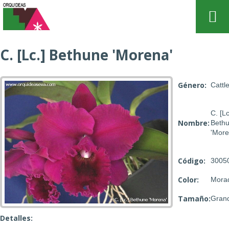
C. [Lc.] Bethune 'Morena'
Género:
Cattl
C. [Lc
Nombre:
Beth
'More
Código:
3005
Color:
Mora
Tamaño:
Gran
Detalles: